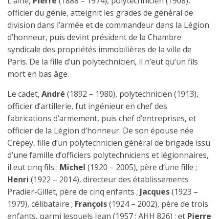
L’aîné,
Pierre
(1888 – 1974), polytechnicien (1908),
officier du génie, atteignit les grades de général de
division dans l’armée et de commandeur dans la Légion
d’honneur, puis devint président de la Chambre
syndicale des propriétés immobilières de la ville de
Paris. De la fille d’un polytechnicien, il n’eut qu’un fils
mort en bas âge.
Le cadet,
André
(1892 – 1980), polytechnicien (1913),
officier d’artillerie, fut ingénieur en chef des
fabrications d’armement, puis chef d’entreprises, et
officier de la Légion d’honneur. De son épouse née
Crépey, fille d’un polytechnicien général de brigade issu
d’une famille d’officiers polytechniciens et légionnaires,
il eut cinq fils :
Michel
(1920 – 2005), père d’une fille ;
Henri
(1922 – 2014), directeur des établissements
Pradier-Gillet, père de cinq enfants ;
Jacques
(1923 –
1979), célibataire ;
François
(1924 – 2002), père de trois
enfants, parmi lesquels Jean (1957 ; AHH 826) ; et
Pierre