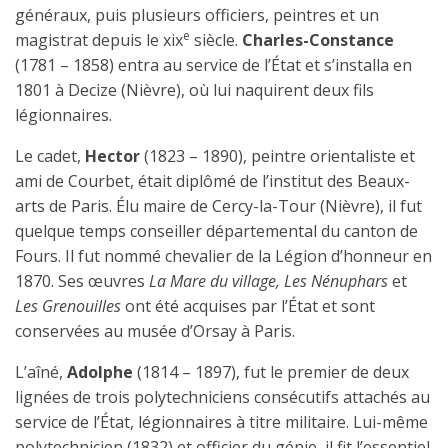
généraux, puis plusieurs officiers, peintres et un
e
magistrat depuis le xix
siècle.
Charles-Constance
(1781 – 1858) entra au service de l’État et s’installa en
1801 à Decize (Nièvre), où lui naquirent deux fils
légionnaires.
Le cadet,
Hector
(1823 – 1890), peintre orientaliste et
ami de Courbet, était diplômé de l’institut des Beaux-
arts de Paris. Élu maire de Cercy-la-Tour (Nièvre), il fut
quelque temps conseiller départemental du canton de
Fours. Il fut nommé chevalier de la Légion d’honneur en
1870. Ses œuvres
La Mare du village, Les Nénuphars
et
Les Grenouilles
ont été acquises par l’État et sont
conservées au musée d’Orsay à Paris.
L’aîné,
Adolphe
(1814 – 1897), fut le premier de deux
lignées de trois polytechniciens consécutifs attachés au
service de l’État, légionnaires à titre militaire. Lui-même
polytechnicien (1832) et officier du génie, il fit l’essentiel