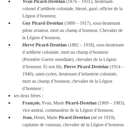
Yvan Picard-Destelan
(1876 – 1931), lieutenant-
colonel d’artillerie coloniale, blessé, gazé, officier de la
Légion d’honneur,
Guy Picard-Destelan
(1889 – 1917), sous-lieutenant
pilote aviateur,
mort au champ d’honneur.
Chevalier de
la Légion d’honneur,
Hervé Picard-Destelan
(1882 – 1918), sous-lieutenant
d’artillerie coloniale,
mort au champ d’honneur
(Première Guerre mondiale), chevalier de la Légion
d’honneur. Et son fils,
Pierre Picard-Destelan
(1914 –
1940), saint-cyrien, lieutenant d’infanterie coloniale,
mort au champ d’honneur, c
hevalier de la Légion
d’honneur ;
ses deux frères :
François,
Yvan, Marie
Picard-Destelan
(1909 – 1983),
vice-amiral, commandeur de la Légion d’honneur,
Jean,
Henri, Marie
Picard-Destelan
(né en 1919),
capitaine de vaisseau, chevalier de la Légion d’honneur.