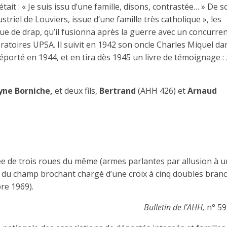
ait : « Je suis issu d’une famille, disons, contrastée… » De s
dustriel de Louviers, issue d’une famille très catholique », les
que de drap, qu’il fusionna après la guerre avec un concurre
ratoires UPSA. Il suivit en 1942 son oncle Charles Miquel da
déporté en 1944, et en tira dès 1945 un livre de témoignage :
yne Borniche,
et deux fils,
Bertrand
(AHH 426) et
Arnaud
ée de trois roues du même (armes parlantes par allusion à 
 du champ brochant chargé d’une croix à cinq doubles bran
bre 1969).
Bulletin de l’AHH,
n° 59