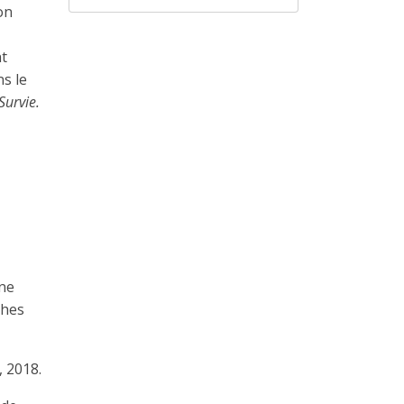
on
nt
ns le
Survie.
une
ches
, 2018.