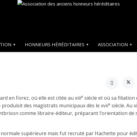
ATION
HONNEURS HÉRÉDITAIRES
ASSOCIATION
e
rd en Forez, où elle est citée au xiii
siècle et où sa filiation 
e
e produisit des magistrats municipaux dès le xvii
siècle. Au x
ontbrison comme libraire-éditeur, préparant l’orientation de 
e normale supérieure mais fut recruté par Hachette pour édit