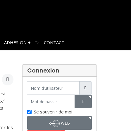
ADHÉSION
">
CONTACT
Connexion
Nom d'utilisateur
est
Mot de passe
e
ix
sa
SHOW PASSWORD
Se souvenir de moi
WEB
er les