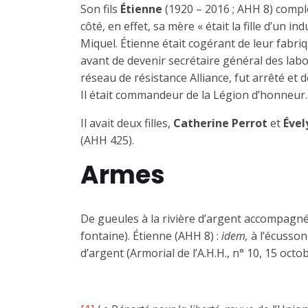
Son fils
Étienne
(1920 – 2016 ; AHH 8) complét
côté, en effet, sa mère « était la fille d’un in
Miquel. Étienne était cogérant de leur fabri
avant de devenir secrétaire général des labo
réseau de résistance Alliance, fut arrêté et 
Il était commandeur de la Légion d’honneur.
Il avait deux filles,
Catherine Perrot
et
Ével
(AHH 425).
Armes
De gueules à la rivière d’argent accompagn
fontaine). Étienne (AHH 8) :
idem,
à l’écusson
d’argent (Armorial de l’A.H.H., n° 10, 15 octo