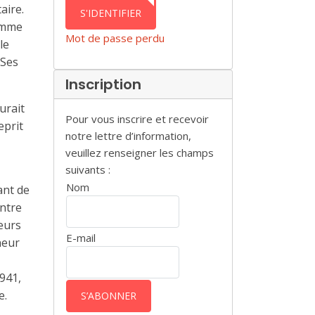
AUTHENTICATION
aire.
S'IDENTIFIER
omme
Mot de passe perdu
le
 Ses
Inscription
urait
Pour vous inscrire et recevoir
eprit
notre lettre d’information,
veuillez renseigner les champs
suivants :
Nom
ant de
ontre
leurs
E-mail
neur
1941,
e.