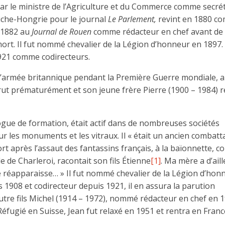
par le ministre de l’Agriculture et du Commerce comme secrét
riche-Hongrie pour le journal
Le Parlement,
revint en 1880 c
 1882 au
Journal de Rouen
comme rédacteur en chef avant de 
 mort. Il fut nommé chevalier de la Légion d’honneur en 1897.
1921 comme codirecteurs.
ec l’armée britannique pendant la Première Guerre mondiale, a
rut prématurément et son jeune frère Pierre (1900 – 1984) r
ogue de formation, était actif dans de nombreuses sociétés
 les monuments et les vitraux. Il « était un ancien combatt
t après l’assaut des fantassins français, à la baïonnette, c
le de Charleroi, racontait son fils Étienne
[1]
. Ma mère a d’ail
ne réapparaisse… » Il fut nommé chevalier de la Légion d’hon
 1908 et codirecteur depuis 1921, il en assura la parution
utre fils Michel (1914 – 1972), nommé rédacteur en chef en 
Réfugié en Suisse, Jean fut relaxé en 1951 et rentra en Franc