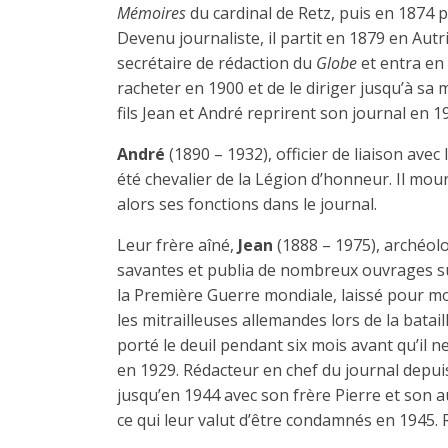
Mémoires
du cardinal de Retz, puis en 1874 
Devenu journaliste, il partit en 1879 en Aut
secrétaire de rédaction du
Globe
et entra en
racheter en 1900 et de le diriger jusqu’à sa
fils Jean et André reprirent son journal en 
André
(1890 – 1932), officier de liaison av
été chevalier de la Légion d’honneur. Il mou
alors ses fonctions dans le journal.
Leur frère aîné,
Jean
(1888 – 1975), archéol
savantes et publia de nombreux ouvrages sur
la Première Guerre mondiale, laissé pour mor
les mitrailleuses allemandes lors de la batail
porté le deuil pendant six mois avant qu’il 
en 1929. Rédacteur en chef du journal depuis
jusqu’en 1944 avec son frère Pierre et son a
ce qui leur valut d’être condamnés en 1945. 