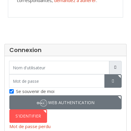
correspondantes,
demandez à adhérer
.
Connexion
Nom d'utilisateur
Mot de passe
SHOW P
Se souvenir de moi
WEB AUTHENTICATION
S'IDENTIFIER
Mot de passe perdu