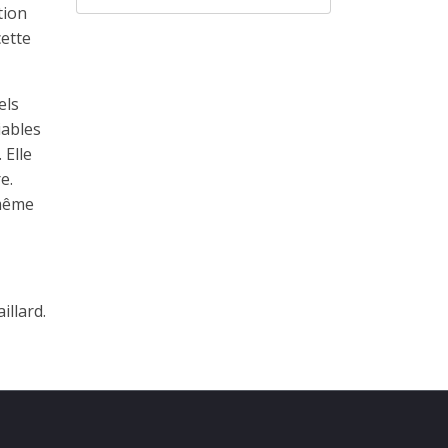
tion
cette
els
iables
 Elle
e.
 même
aillard.