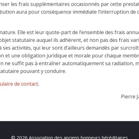
penser les frais supplémentaires occasionnés par cette presta
ibution aura pour conséquence immédiate l’interruption de 
ature. Elle est leur quote-part de l’ensemble des frais annu
bjet statutaire auquel ils adhèrent, et non pas des frais var
 ses activités, qui leur sont d’ailleurs demandés par surcroît.
on et une obligation juridique et morale pour chaque membr
n ne suffit pas à entraîner automatiquement sa radiation,
tatutaire pouvant y conduire.
ulaire de contact
.
Pierre J
© 2026 Association des anciens honneurs héréditaires