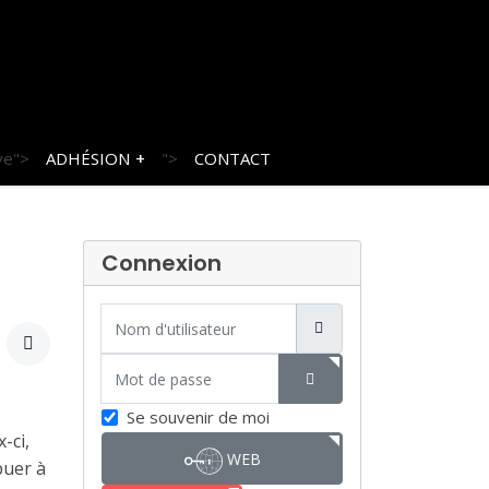
ve">
ADHÉSION
">
CONTACT
Connexion
Nom d'utilisateur
Mot de passe
SHOW PASSWORD
Se souvenir de moi
-ci,
WEB
buer à