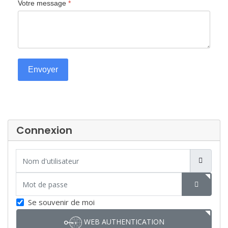
Votre message
*
Envoyer
Connexion
Nom d'utilisateur
Mot de passe
SHOW P
Se souvenir de moi
WEB AUTHENTICATION