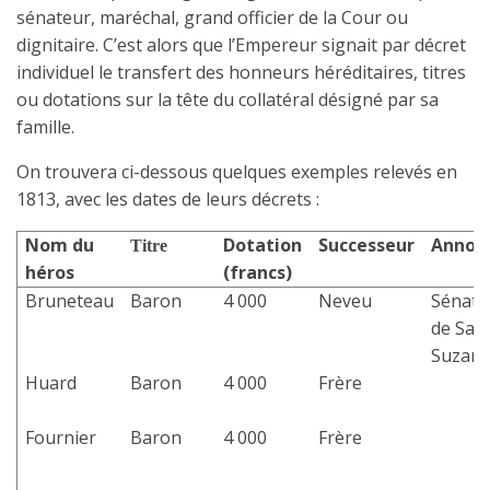
sénateur, maréchal, grand officier de la Cour ou
dignitaire. C’est alors que l’Empereur signait par décret
individuel le transfert des honneurs héréditaires, titres
ou dotations sur la tête du collatéral désigné par sa
famille.
On trouvera ci-dessous quelques exemples relevés en
1813, avec les dates de leurs décrets :
Nom du
Dotation
Successeur
Annon
Titre
héros
(francs)
Bruneteau
Baron
4 000
Neveu
Sénate
de Sain
Suzan
Huard
Baron
4 000
Frère
Fournier
Baron
4 000
Frère