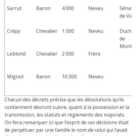
Sarrut
Baron
4 000
Neveu
Sénate
de Val
Crépy
Chevalier
1 000
Neveu
Duche
de
Monteb
Leblond
Chevalier
2 000
Frère
Mignot
Baron
10 000
Neveu
Chacun des décrets précise que les dévolutions qu’ils
contiennent devront suivre, quant à la possession et la
transmission, les statuts et règlements des majorats.
On fera remarquer ici que l’esprit de ces décisions était
de perpétuer par une famille le nom de celui qui l’avait