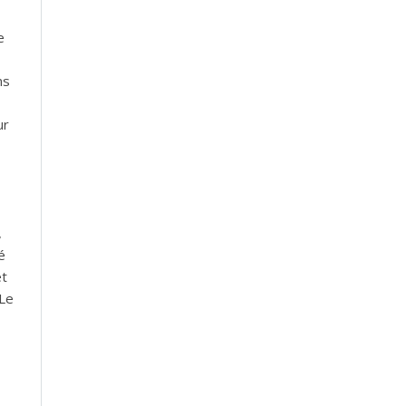
e
ns
ur
,
é
et
 Le