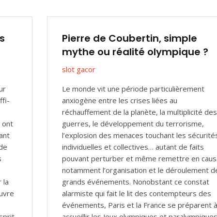
s
Pierre de Coubertin, simple
mythe ou réalité olympique ?
slot gacor
ur
Le monde vit une période particulièrement
ffi­
anxiogène entre les crises liées au
réchauffement de la planète, la multiplicité des
 ont
guerres, le développement du terrorisme,
ant
l’explosion des menaces touchant les sécurité
 de
individuelles et collectives… autant de faits
s
pouvant perturber et même remettre en caus
notamment l’organisation et le déroulement d
 la
grands événements. Nonobstant ce constat
uvre
alarmiste qui fait le lit des contempteurs des
événements, Paris et la France se préparent 
sprit
accueillir les Jeux olympiques et paralympique