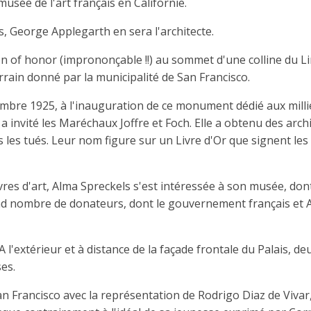
usée de l'art français en Californie.
s, George Applegarth en sera l'architecte.
gion of honor (imprononçable !!) au sommet d'une colline du L
rain donné par la municipalité de San Francisco.
vembre 1925, à l'inauguration de ce monument dédié aux milli
a invité les Maréchaux Joffre et Foch. Elle a obtenu des arch
tous les tués. Leur nom figure sur un Livre d'Or que signent le
s d'art, Alma Spreckels s'est intéressée à son musée, dont
nd nombre de donateurs, dont le gouvernement français et 
 l'extérieur et à distance de la façade frontale du Palais, de
es.
n Francisco avec la représentation de Rodrigo Diaz de Vivar, 