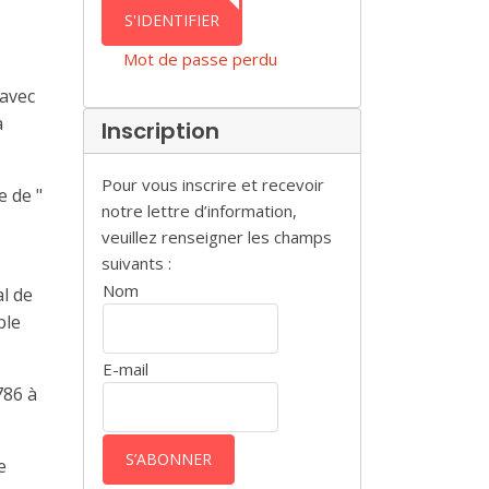
AUTHENTICATION
S'IDENTIFIER
Mot de passe perdu
 avec
à
Inscription
Pour vous inscrire et recevoir
e de "
notre lettre d’information,
veuillez renseigner les champs
suivants :
Nom
al de
ble
E-mail
786 à
e