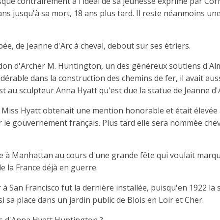
isque contrairement à l'idéal de sa jeunesse exprimé par Corn
ans jusqu'à sa mort, 18 ans plus tard. Il reste néanmoins un
ée, de Jeanne d'Arc à cheval, debout sur ses étriers.
n don d'Archer M. Huntington, un des généreux soutiens d'Al
idérable dans la construction des chemins de fer, il avait aus
 au sculpteur Anna Hyatt qu'est due la statue de Jeanne d'
, Miss Hyatt obtenait une mention honorable et était élevée
 le gouvernement français. Plus tard elle sera nommée chev
e à Manhattan au cours d'une grande fête qui voulait marqu
de la France déjà en guerre.
à San Francisco fut la dernière installée, puisqu'en 1922 la 
 sa place dans un jardin public de Blois en Loir et Cher.
es d'Anna Hyatt Huntington ?