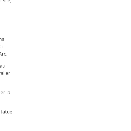
eille,
e
ma
si
Arc.
 au
alier
er la
statue