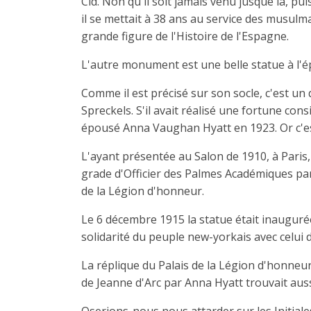
Cid. Non qu'il soit jamais venu jusque là, pu
il se mettait à 38 ans au service des musulm
grande figure de l'Histoire de l'Espagne.
L'autre monument est une belle statue à l'ép
Comme il est précisé sur son socle, c'est u
Spreckels. S'il avait réalisé une fortune cons
épousé Anna Vaughan Hyatt en 1923. Or c'est
L'ayant présentée au Salon de 1910, à Paris
grade d'Officier des Palmes Académiques par
de la Légion d'honneur.
Le 6 décembre 1915 la statue était inauguré
solidarité du peuple new-yorkais avec celui 
La réplique du Palais de la Légion d'honneur 
de Jeanne d'Arc par Anna Hyatt trouvait aussi
Oserions-nous nous attarder sur les Initial