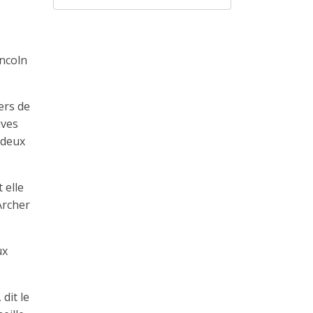
incoln
ers de
ives
s deux
 elle
Archer
ux
dit le