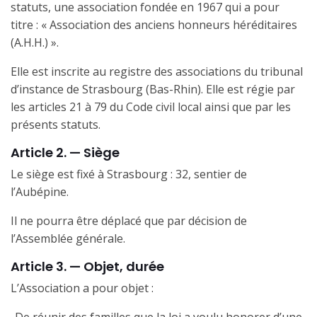
statuts, une association fondée en 1967 qui a pour
titre : « Association des anciens
honneurs héréditaires
(A.H.H.) ».
Elle est inscrite au registre des associations du tribunal
d’instance de Strasbourg (Bas-Rhin). Elle est régie par
les articles 21 à 79 du Code civil local ainsi que par les
présents statuts.
Article 2. — Siège
Le siège est fixé à Strasbourg : 32, sentier de
l’Aubépine.
Il ne pourra être déplacé que par décision de
l’Assemblée générale.
Article 3. — Objet, durée
L’Association a pour objet :
.
De réunir des familles que la loi a voulu honorer d’une