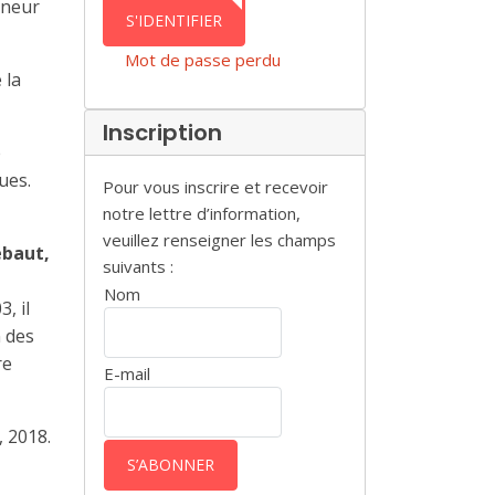
nneur
AUTHENTICATION
S'IDENTIFIER
Mot de passe perdu
 la
Inscription
e
ues.
Pour vous inscrire et recevoir
notre lettre d’information,
veuillez renseigner les champs
ébaut,
suivants :
Nom
, il
n des
re
E-mail
, 2018.