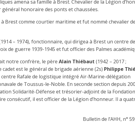
uliques amena sa famille à Brest. Chevalier de la Légion d’ho
ur général honoraire des ponts et chaussées.
 à Brest comme courtier maritime et fut nommé chevalier de
(1914 – 1974), fonctionnaire, qui dirigea à Brest un centre d
croix de guerre 1939-1945 et fut officier des Palmes académiq
était notre confrère, le père
Alain
Thiébaut
(1942 – 2017 ;
e cadet est le général de brigade aérienne (2s)
Philippe Thi
 centre Rafale de logistique intégré Air-Marine-délégation
onavale de Toussus-le-Noble. En seconde section depuis 2003
tion Solidarité-Défense et trésorier-adjoint de la Fondatio
e consécutif, il est officier de la Légion d’honneur. Il a quat
Bulletin de l’AHH, n° 59