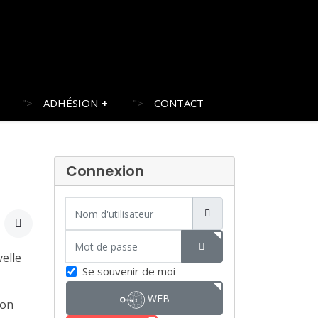
">
ADHÉSION
">
CONTACT
Connexion
Nom d'utilisateur
Mot de passe
velle
SHOW PASSWORD
Se souvenir de moi
WEB
Son