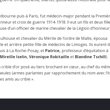
elbourne puis à Paris, fut médecin-major pendant la Premiè
neur et croix de guerre 1914-1918. Il eut un fils et deux fill
use d’un officier de marine chevalier de la Légion d’honneur)
ulhouse et chevalier du Mérite de l’ordre de Malte, épousa
le et arrière petite-fille de médecins de Limoges. Ils eurent 
uis à La Roche-Posay, et
Patrice,
professeur d’équitation à
Mireille Iselin, Véronique Robitaille
et
Blandine Tschill
).
n crible d’or posé au tiers brochant en cœur, au chef du mê
ueules (armes parlantes par rapprochement du nom avec l’it
mes amis au crible ».