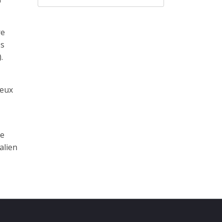
re
es
.
deux
me
alien