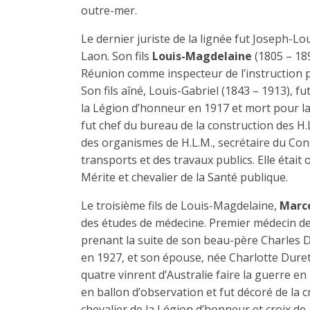
outre-mer.
Le dernier juriste de la lignée fut Joseph-Lou
Laon. Son fils
Louis-Magdelaine
(1805 – 189
Réunion comme inspecteur de l’instruction p
Son fils aîné, Louis-Gabriel (1843 – 1913), fu
la Légion d’honneur en 1917 et mort pour la 
fut chef du bureau de la construction des H.L
des organismes de H.L.M., secrétaire du Cons
transports et des travaux publics. Elle était
Mérite et chevalier de la Santé publique.
Le troisième fils de Louis-Magdelaine,
Marc
des études de médecine. Premier médecin de la
prenant la suite de son beau-père Charles Dur
en 1927, et son épouse, née Charlotte Duret, c
quatre vinrent d’Australie faire la guerre 
en ballon d’observation et fut décoré de la cr
chevalier de la Légion d’honneur et croix de 