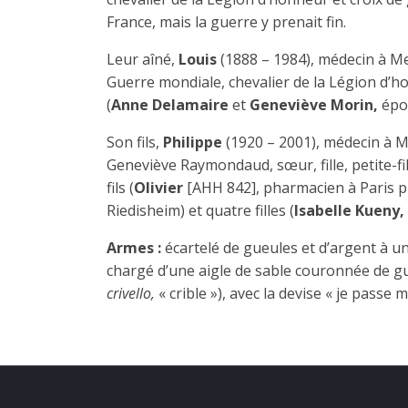
France, mais la guerre y prenait fin.
Leur aîné,
Louis
(1888 – 1984), médecin à M
Guerre mondiale, chevalier de la Légion d’hon
(
Anne Delamaire
et
Geneviève Morin,
épo
Son fils,
Philippe
(1920 – 2001), médecin à M
Geneviève Raymondaud, sœur, fille, petite-fil
fils (
Olivier
[AHH 842], pharmacien à Paris p
Riedisheim) et quatre filles (
Isabelle Kueny, 
Armes :
écartelé de gueules et d’argent à u
chargé d’une aigle de sable couronnée de g
crivello,
« crible »), avec la devise « je passe 