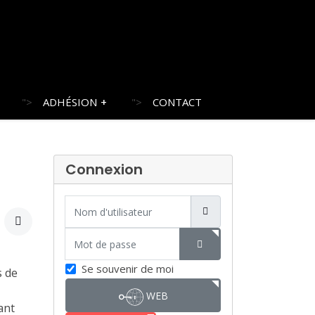
">
ADHÉSION
">
CONTACT
Connexion
Nom d'utilisateur
Mot de passe
SHOW PASSWORD
Se souvenir de moi
s de
WEB
ant