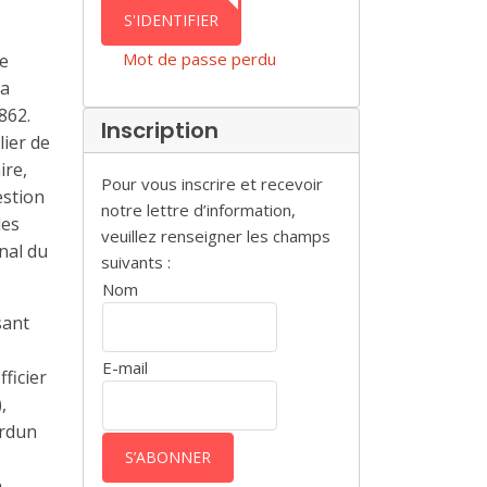
AUTHENTICATION
S'IDENTIFIER
Mot de passe perdu
de
La
862.
Inscription
lier de
ire,
Pour vous inscrire et recevoir
estion
notre lettre d’information,
des
veuillez renseigner les champs
nal du
suivants :
Nom
sant
E-mail
ficier
,
erdun
a