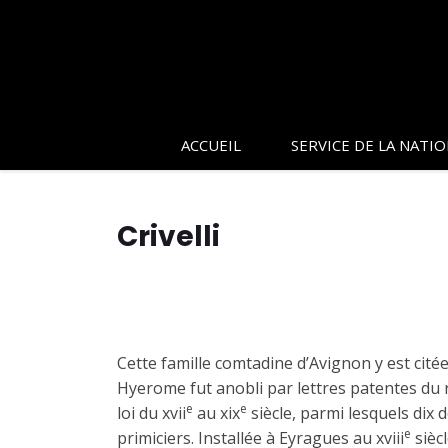
ACCUEIL
SERVICE DE LA NATI
Crivelli
Cette famille comtadine d’Avignon y est citée
Hyerome fut anobli par lettres patentes du r
e
e
loi du xvii
au xix
siècle, parmi lesquels dix 
e
primiciers. Installée à Eyragues au xviii
siècl