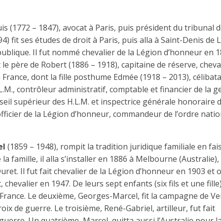
is (1772 – 1847), avocat à Paris, puis prési­dent du tribunal 
4) fit ses études de droit à Paris, puis alla à Saint-Denis de 
ublique. Il fut nommé chevalier de la Légion d’honneur en 1
t le père de Robert (1886 – 1918), capitaine de réserve, cheva
France, dont la fille posthume Edmée (1918 – 2013), célibata
.M., contrôleur administratif, comptable et financier de la g
eil supérieur des H.L.M. et inspectrice générale honoraire 
 officier de la Légion d’honneur, commandeur de l’ordre natio
el
(1859 – 1948), rompit la tradition juridique familiale en fai
 famille, il alla s’installer en 1886 à Melbourne (Australie),
et. Il fut fait chevalier de la Légion d’honneur en 1903 et of
hevalier en 1947. De leurs sept enfants (six fils et une fille)
en France. Le deuxième, Georges-Marcel, fit la campagne de V
oix de guerre. Le troisième, René-Gabriel, artilleur, fut fait
guerre. Un quatrième, Marcel, quitta aussi l’Australie pour l