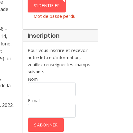
me
AUTHENTICATION
S'IDENTIFIER
rade
Mot de passe perdu
58 –
Inscription
914,
lonel.
Pour vous inscrire et recevoir
t
notre lettre d’information,
9) lui
veuillez renseigner les champs
suivants :
,
Nom
de la
E-mail
, 2022.