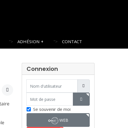
">
ADHÉSION
">
CONTACT
Connexion
Nom d'utilisateur
Mot de passe
taire
SHOW PASSWORD
Se souvenir de moi
WEB
ple