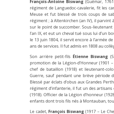
François-Antoine Biswang
(Guémar, 176
régiment de Languedoc-cavalerie, fit les 
Meuse et fut blessé de trois coups de sa
régiment ; à Altenkirchen (an IV), il parvin
sur le point de succomber. Sous-lieutenant à
l’an IX, et eut un cheval tué sous lui d’un bo
le 13 juin 1804, il servit encore à l’armée de
ans de services. Il fut admis en 1808 au coll
Son arrière petit-fils
Étienne Biswang
(
promotion de la Légion-d’Honneur (1901 – 19
chef de bataillon (1918) et lieutenant-col
Guerre, sauf pendant une brève période d
Blessé par éclats d’obus aux Grandes Perthe
régiment d’infanterie, il fut un des artisans 
(1918). Officier de la Légion d’honneur (1928
enfants dont trois fils nés à Montauban, tou
Le cadet,
François Biswang
(1917 – Le Che