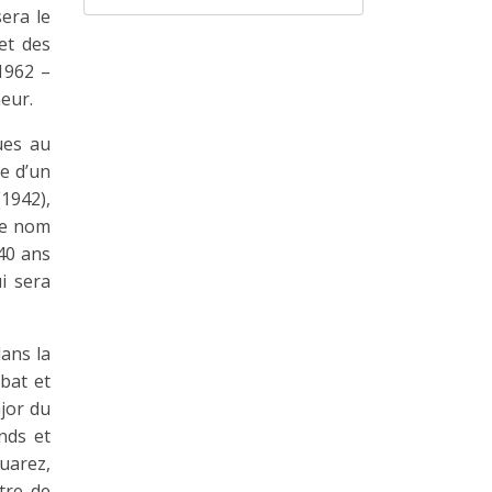
era le
et des
(1962 –
neur.
ues au
e d’un
(1942),
 le nom
40 ans
i sera
dans la
mbat et
ajor du
nds et
Suarez,
tre de