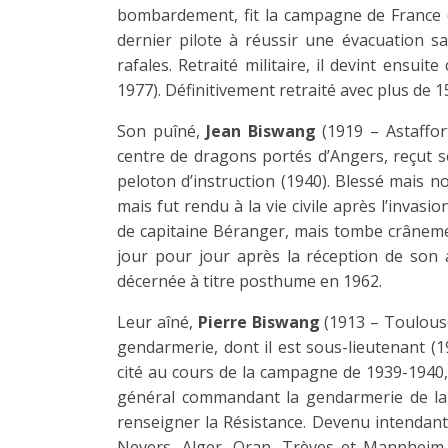
bombardement, fit la campagne de France (1
dernier pilote à réussir une évacuation sa
rafales. Retraité militaire, il devint ensui
1977). Définitivement retraité avec plus de 
Son puîné,
Jean Biswang
(1919 – Astaffor
centre de dragons portés d’Angers, reçut s
peloton d’instruction (1940). Blessé mais non
mais fut rendu à la vie civile après l’invasio
de capitaine Béranger, mais tombe crânem
jour pour jour après la réception de son 
décernée à titre posthume en 1962.
Leur aîné,
Pierre Biswang
(1913 – Toulouse
gendarmerie, dont il est sous-lieutenant (1
cité au cours de la campagne de 1939-1940, 
général commandant la gendarmerie de la 
renseigner la Résistance. Devenu intendant 
Nevers, Alger, Oran, Trèves et Mannheim 