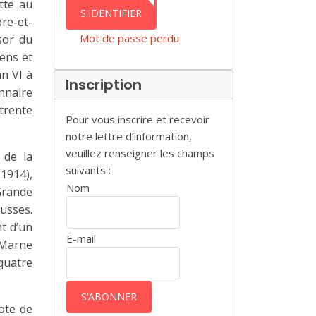
tte au
AUTHENTICATION
S'IDENTIFIER
re-et-
Mot de passe perdu
sor du
iens et
an VI à
Inscription
onnaire
 trente
Pour vous inscrire et recevoir
notre lettre d’information,
veuillez renseigner les champs
 de la
suivants :
(1914),
Nom
Grande
usses.
nt d’un
E-mail
 Marne
 quatre
ote de