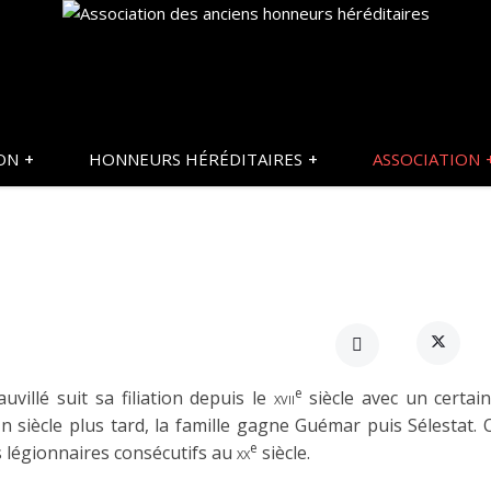
ON
HONNEURS HÉRÉDITAIRES
ASSOCIATION
e
uvillé suit sa filiation depuis le
xvii
siècle avec un certain
n siècle plus tard, la famille gagne Guémar puis Sélestat. 
e
s légionnaires consécutifs au
xx
siècle.