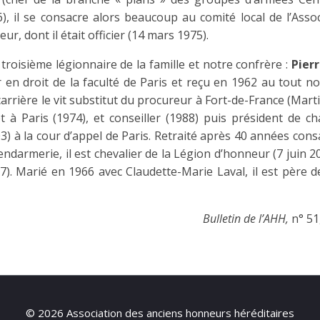
6), il se consacre alors beaucoup au comité local de l’Asso
, dont il était officier (14 mars 1975).
le troisième légionnaire de la famille et notre confrère :
Pier
 en droit de la faculté de Paris et reçu en 1962 au tout n
arrière le vit substitut du procureur à Fort-de-France (Mart
et à Paris (1974), et conseiller (1988) puis président de c
3) à la cour d’appel de Paris. Retraité après 40 années con
gendarmerie, il est chevalier de la Légion d’honneur (7 juin 2
7). Marié en 1966 avec Claudette-Marie Laval, il est père d
Bulletin de l’AHH,
n° 51
© 2026 Association des anciens honneurs héréditaires