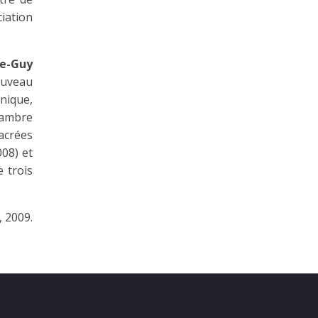
ciation
re-Guy
ouveau
inique,
hambre
sacrées
008) et
e trois
, 2009.