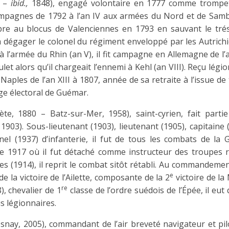
1 –
ibid.,
1848), engagé volontaire en 1777 comme trompe
campagnes de 1792 à l’an IV aux armées du Nord et de Samb
bre au blocus de Valenciennes en 1793 en sauvant le tré
t à dégager le colonel du régiment enveloppé par les Autrich
 l’armée du Rhin (an V), il fit campagne en Allemagne de l’
ulet alors qu’il chargeait l’ennemi à Kehl (an VIII). Reçu légi
 Naples de l’an XIII à 1807, année de sa retraite à l’issue de
ège électoral de Guémar.
Sète, 1880 – Batz-sur-Mer, 1958), saint-cyrien, fait partie
03). Sous-lieutenant (1903), lieutenant (1905), capitaine 
onel (1937) d’infanterie, il fut de tous les combats de la 
e 1917 où il fut détaché comme instructeur des troupes r
s (1914), il reprit le combat sitôt rétabli. Au commandeme
e
de la victoire de l’Ailette, composante de la 2
victoire de la
re
), chevalier de 1
classe de l’ordre suédois de l’Épée, il eut
s légionnaires.
snay, 2005), commandant de l’air breveté navigateur et pil