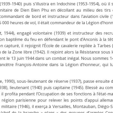
939-1940) puis s’illustra en Indochine (1953-1954), où il s
nitaire de Dien Bien Phu en décollant au milieu des tirs 
te commandant de bord et instructeur dans l’aviation civile 
15 000 heures de vol, il était commandeur de la Légion d’hon
t, 1944), engagé volontaire (1939) et instructeur des recr
on baptême du feu en défendant le pont d’Anconis à la têt
 capturé, il rejoignit l’École de cavalerie repliée à Tarbes 
n de la Zone libre (1942). Il rejoint alors la Résistance sous
ent le 13 juin 1944 dans un combat inégal. Nous sommes 1
ancêtre François-Antoine dans la Légion d’honneur, qui lu
, 1990), sous-lieutenant de réserve (1937), passe ensuite 
938), lieutenant (1940) puis capitaine (1945). Blessé au co
il profita pendant l’Occupation de ses fonctions à l’état-m
région parisienne pour relever les points d’appui allema
militaire (1946), il exerça à Versailles, Montauban, Diégo-
(chef de la branche « plans » des groupes d’armées Cen