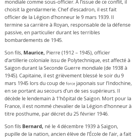
mondiale comme sous-officier. À l’is­sue de ce conflit, il
choisit la gendarmerie. Chef d’escadron, il est fait
officier de la Légion d’honneur
le 9 mars 1939. Il
termine sa carrière à Royan, responsable de la défense
passive, en particulier durant les terribles
bombardements de 1945.
Son fils,
Maurice,
Pierre (1912 – 1945), officier
d’artillerie coloniale issu de Polytechnique, est affecté à
Saïgon durant la Seconde Guerre mondiale (de 1938 à
1945). Capitaine, il est grièvement blessé le soir du 9
mars 1945 lors du coup de
japonais sur l’Indochine,
force
en se portant au secours d’un de ses supérieurs. Il
décède le lendemain à 1’hôpi­tal de Saïgon. Mort pour la
France, il est nommé
chevalier de la Légion d’honneur
à
titre posthume, par décret du 25 février 1946.
Son fils
Bernard,
né le 4 décembre 1939 à Saïgon,
pupille de la nation, ancien élève de l’École de l’air, a fait