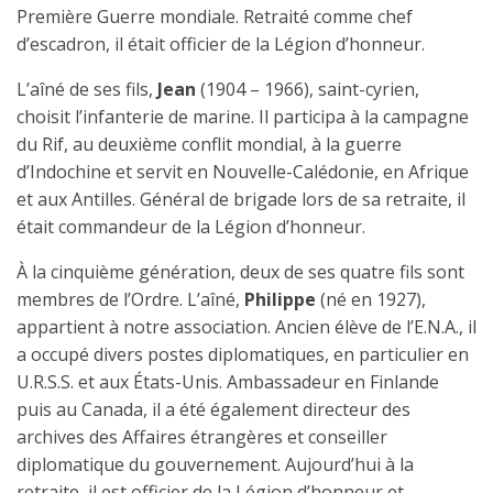
Première Guerre mondiale. Retraité comme chef
d’escadron, il était
officier de la Légion d’honneur.
L’aîné de ses fils,
Jean
(1904 – 1966), saint-cyrien,
choisit l’infanterie de marine. Il participa à la campagne
du Rif, au deuxième conflit mondial, à la guerre
d’Indochine et servit en Nouvelle-Calédonie, en Afrique
et aux Antilles. Général de brigade lors de sa retraite, il
était
commandeur de la Légion d’honneur.
À la cinquième génération, deux de ses quatre fils sont
membres de l’Ordre. L’aîné,
Philippe
(né en 1927),
appartient à notre association. Ancien élève de l’E.N.A., il
a occupé divers postes diplomatiques, en particulier en
U.R.S.S. et aux États-Unis. Ambassadeur en Finlande
puis au Canada, il a été également directeur des
archives des Affaires étrangères et conseiller
diplomatique du gouvernement. Aujourd’hui à la
retraite, il est
officier de la Légion d’honneur
et