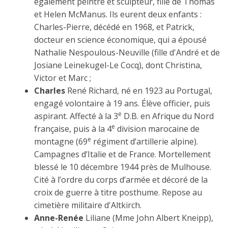
également peintre et sculpteur, fille de Thomas
et Helen McManus. Ils eurent deux enfants :
Charles-Pierre, décédé en 1968, et Patrick,
docteur en science économique, qui a épousé
Nathalie Nespoulous-Neuville (fille d'André et de
Josiane Leinekugel-Le Cocq), dont Christina,
Victor et Marc ;
Charles
René Richard, né en 1923 au Portugal,
engagé volontaire à 19 ans. Élève officier, puis
e
aspirant. Affecté à la 3
D.B. en Afrique du Nord
e
française, puis à la 4
division marocaine de
e
montagne (69
régiment d’artillerie alpine).
Campagnes d’Italie et de France. Mortellement
blessé le 10 décembre 1944 près de Mulhouse.
Cité à l’ordre du corps d’armée et décoré de la
croix de guerre à titre posthume. Repose au
cimetière militaire d'Altkirch.
Anne-Renée
Liliane (Mme John Albert Kneipp),