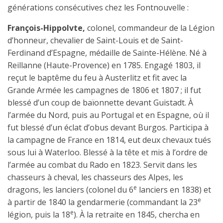
générations consécutives chez les Fontnouvelle :
François-Hippolvte,
colonel, commandeur de la Légion
d’honneur, chevalier de Saint-Louis et de Saint-
Ferdinand d’Espagne, médaille de Sainte-Hélène. Né à
Reillanne (Haute-Provence) en 1785. Engagé 1803, il
reçut le baptême du feu à Austerlitz et fit avec la
Grande Armée les campagnes de 1806 et 1807 ; il fut
blessé d’un coup de baïonnette devant Guistadt. À
l’armée du Nord, puis au Portugal et en Espagne, où il
fut blessé d’un éclat d’obus devant Burgos. Participa à
la campagne de France en 1814, eut deux chevaux tués
sous lui à Waterloo. Blessé à la tête et mis à l’ordre de
l’armée au combat du Rado en 1823. Servit dans les
chasseurs à cheval, les chasseurs des Alpes, les
e
dragons, les lanciers (colonel du 6
lanciers en 1838) et
e
à partir de 1840 la gendarmerie (commandant la 23
e
légion, puis la 18
). À la retraite en 1845, chercha en