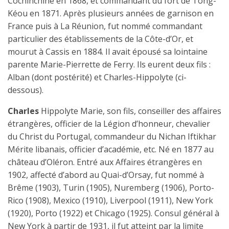
Cochinchine en 1868, et commandant du fort de Tong-
Kéou en 1871. Après plusieurs années de garnison en
France puis à La Réunion, fut nommé commandant
particulier des établissements de la Côte-d’Or, et
mourut à Cassis en 1884. Il avait épousé sa lointaine
parente Marie-Pierrette de Ferry. Ils eurent deux fils :
Alban (dont postérité) et Charles-Hippolyte (ci-
dessous).
Charles
Hippolyte Marie
, son fils,
conseiller des affaires
étrangères, officier de la Légion d’honneur, chevalier
du Christ du Portugal, commandeur du Nichan Iftikhar
Mérite libanais, officier d’académie, etc. Né en 1877 au
château d’Oléron. Entré aux Affaires étrangères en
1902, affecté d’abord au Quai-d’Orsay, fut nommé à
Brême (1903), Turin (1905), Nuremberg (1906), Porto-
Rico (1908), Mexico (1910), Liverpool (1911), New York
(1920), Porto (1922) et Chicago (1925). Consul général à
New York à partir de 1931, il fut atteint par la limite