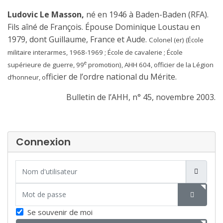
Ludovic Le Masson,
né en 1946 à Baden-Baden (RFA).
Fils aîné de François. Épouse Dominique Loustau en
1979, dont Guillaume, France et Aude.
Colonel (er) (École
militaire interarmes, 1968-1969 ; École de cavalerie ; École
e
supérieure de guerre, 99
promotion), AHH 604, officier de la Légion
fficier de l’ordre national du Mérite.
d’honneur, o
Bulletin de l’AHH, n° 45, novembre 2003.
Connexion
Nom d'utilisateur
Mot de passe
SHOW P
Se souvenir de moi