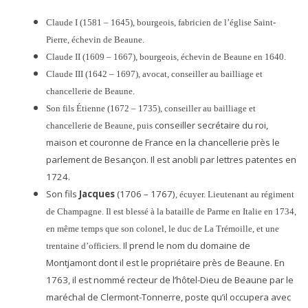
Claude I (1581 – 1645), bourgeois, fabricien de l’église Saint-
Pierre, échevin de Beaune.
Claude II (1609 – 1667), bourgeois, échevin de Beaune en 1640.
Claude III (1642 – 1697), avocat, conseiller au bailliage et
chancellerie de Beaune.
Son fils Étienne (1672 – 1735), conseiller au bailliage et
conseiller secrétaire du roi,
chancellerie de Beaune, puis
maison et couronne de France en la chancellerie près le
parlement de Besançon.
Il est anobli par lettres patentes en
1724.
Son fils
Jacques
(1706 – 1767)
,
écuyer. Lieutenant au régiment
de Champagne. Il est blessé à la bataille de Parme en Italie en 1734,
en même temps que son colonel, le duc de La Trémoille, et une
Il prend le nom du domaine de
trentaine d’officiers.
Montjamont dont il est le propriétaire près de Beaune. En
1763, il est nommé recteur de l’hôtel-Dieu de Beaune par le
maréchal de Clermont-Tonnerre, poste qu’il occupera avec