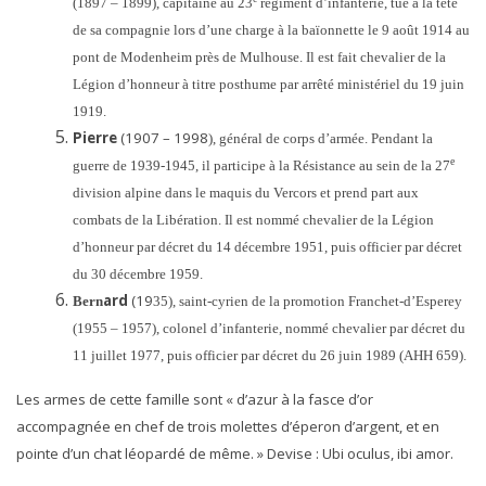
(1897 – 1899), capitaine au 23
régiment d’infanterie, tué à la tête
de sa compagnie lors d’une charge à la baïonnette le 9 août 1914 au
pont de Modenheim près de Mulhouse. Il est fait chevalier de la
Légion d’honneur à titre posthume par arrêté ministériel du 19 juin
1919.
Pierre
(1907
–
1998
),
général de corps d’armée. Pendant la
e
guerre de 1939-1945, il participe à la Résistance au sein de la 27
division alpine dans le maquis du Vercors et prend part aux
combats de la Libération. Il est nommé chevalier de la Légion
d’honneur par décret du 14 décembre 1951, puis officier par décret
du 30 décembre 1959.
ard
(19
Bern
35),
saint-cyrien de la promotion Franchet-d’Esperey
(1955 – 1957), colonel d’infanterie, nommé chevalier par décret du
11 juillet 1977, puis officier par décret du 26 juin 1989 (AHH 659).
Les armes de cette famille sont «
d’azur à la fasce d’or
accompagnée en chef de trois molettes d’éperon d’argent, et en
pointe d’un chat léopardé de même. »
Devise :
Ubi oculus, ibi amor
.