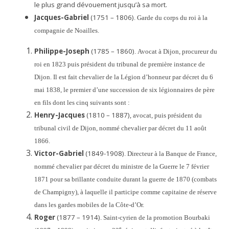
le plus grand dévouement jusqu’à sa mort.
Jacques-Gabriel
(1751
–
1806
)
.
Garde du corps du roi à la
compagnie de Noailles.
Philippe-Joseph
(1785
–
1860)
.
Avocat à Dijon, procureur du
roi en 1823 puis président du tribunal de première instance de
Dijon.
Il est fait chevalier de la Légion d’honneur par décret du 6
mai 1838, le premier d’une succession de six légionnaires de père
en fils dont les cinq suivants sont :
Henry-Jacques
(1810
–
1887),
avocat, puis président du
tribunal civil de Dijon, nommé chevalier par décret du 11 août
1866.
Victor-Gabriel
(
1849
-
1908
)
.
Directeur à la Banque de France,
nommé chevalier par décret du ministre de la Guerre le 7 février
1871 pour sa brillante conduite durant la guerre de 1870 (combats
de Champigny), à laquelle il participe comme capitaine de réserve
dans les gardes mobiles de la Côte-d’Or.
Roger
(1877
–
1914
)
.
Saint-cyrien de la promotion Bourbaki
e