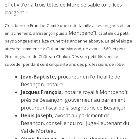
effet « d’or à trois têtes de More de sable tortillées
d’argent ».
C’est
bien en Franche-Comté que cette famille a ses origines et son
Montbenoît
enracinement, à Besançon puis à
, capitale du petit
pays Songeais et siège d’une très ancienne abbaye. La généalogie
attestée commence à Guillaume Morand, né avant 1569, et peut-
être originaire de Château-Chalon. Dès son petit-fils vont se
succéder pendant cent cinquante ans des professions de robe.
Jean-Baptiste,
procureur en l’officialité de
Besançon, notaire.
Jacques François,
notaire royal à Montbenoît
près de Besançon, gouverneur au parlement,
procureur fiscal de la seigneurie de Besançon.
Denis Joseph,
avocat au parlement de
Besançon, conseiller du roi, juge-lieutenant du
Val de Morteau.
Alexis François,
avocat au parlement, notaire