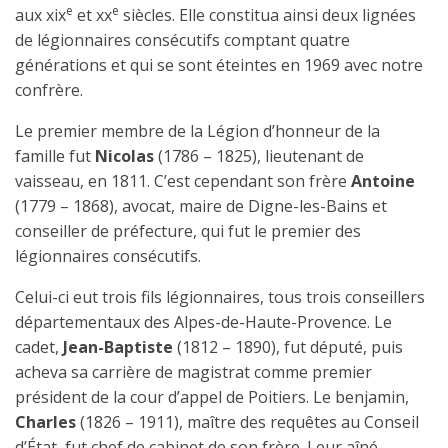
e
e
aux xix
et xx
siècles. Elle constitua ainsi deux lignées
de légionnaires consécutifs comptant quatre
générations et qui se sont éteintes en 1969 avec notre
confrère.
Le premier membre de la Légion d’honneur de la
famille fut
Nicolas
(1786 – 1825), lieutenant de
vaisseau, en 1811. C’est cependant son frère
Antoine
(1779 – 1868), avocat, maire de Digne-les-Bains et
conseiller de préfecture, qui fut le premier des
légionnaires consécutifs.
Celui-ci eut trois fils légionnaires, tous trois conseillers
départementaux des Alpes-de-Haute-Provence. Le
cadet,
Jean-Baptiste
(1812 – 1890), fut député, puis
acheva sa carrière de magistrat comme premier
président de la cour d’appel de Poitiers. Le benjamin,
Charles
(1826 – 1911), maître des requêtes au Conseil
d’État, fut chef de cabinet de son frère. Leur aîné,