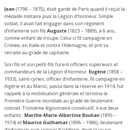
Jean
(1798 – 1875), était garde de Paris quand il reçut la
médaille militaire puis la Légion d’honneur. Simple
soldat, il avait fait engager dans son régiment
d’infanterie son fils
Auguste
(1823 – 1889), à 6 ans,
comme enfant de troupe. Celui-ci fit campagne en
Crimée, en Italie et contre l’Allemagne, et prit sa
retraite au grade de capitaine.
Son fils et son petit-fils furent officiers supérieurs et
commandeurs de la Légion d’honneur.
Eugène
(1858 –
1933), saint-cyrien, officier d’infanterie, fit campagne en
Algérie et au Maroc, passa dans la réserve en 1914, fut
rappelé à la mobilisation générale et termina la
Première Guerre mondiale au grade de lieutenant-
colonel. Troisième légionnaire consécutif, il eut deux
enfants :
Marthe-Marie-Albertine Boulian
(1895 –
1974) et
Maurice Guilhamat
(1896 – 1986), lieutenant
d’infanterie puis colonel d’artillerie, dont la veuve