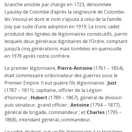
branche anoblie par charge en 1723, dénommée
Lyautey de Colombe d’après la seigneurie de Colombe-
lès-Vesoul et dont le nom s’ajouta à celui de la famille
Joly par suite d’une adoption en 1919. Le tronc cadet
produisit des lignées de légionnaires consécutifs, parmi
lesquels deux généraux dignitaires de l’Ordre, comptant
jusqu’à cinq générations mais tombées en quenouille
en 1976 après notre confrère.
Le premier légionnaire,
Pierre-Antoine
(1761 – 1854),
était commissaire ordonnateur des guerres sous le
Premier Empire. Il eut quatre fils légionnaires :
Just
(1787 – 1811), capitaine, officier de la Légion
d’honneur ;
Hubert
(1789 – 1867), général de division
puis sénateur, grand officier ;
Antoine
(1794 – 1877),
général de brigade, commandeur ; et
Charles
(1795 –
1868), intendant général, commandeur.
Le cadet, Hubert, eut un fils légionnaire à la troisième