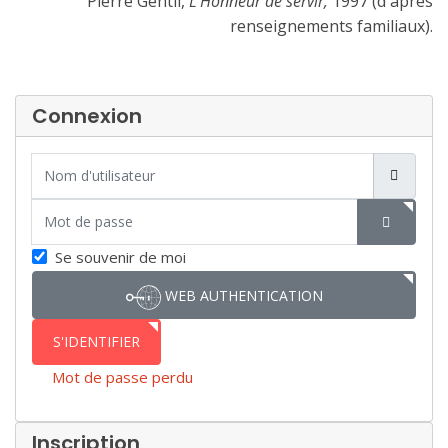
Pierre Gentil,
L'Honneur de servir,
1997 (d'après
renseignements familiaux).
Connexion
Nom d'utilisateur
Mot de passe
SHOW P
Se souvenir de moi
WEB AUTHENTICATION
S'IDENTIFIER
Mot de passe perdu
Inscription