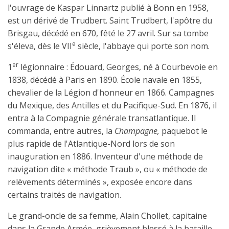
l'ouvrage de Kaspar Linnartz publié à Bonn en 1958,
est un dérivé de Trudbert. Saint Trudbert, l'apôtre du
Brisgau, décédé en 670, fêté le 27 avril. Sur sa tombe
e
s'éleva, dès le VII
siècle, l'abbaye qui porte son nom.
er
1
légionnaire : Édouard, Georges, né à Courbevoie en
1838, décédé à Paris en 1890. École navale en 1855,
chevalier de la Légion d'honneur en 1866. Campagnes
du Mexique, des Antilles et du Pacifique-Sud. En 1876, il
entra à la Compagnie générale transatlantique. Il
commanda, entre autres, la
Champagne,
paquebot le
plus rapide de l'Atlantique-Nord lors de son
inauguration en 1886. Inventeur d'une méthode de
navigation dite « méthode Traub », ou « méthode de
relèvements déterminés », exposée encore dans
certains traités de navigation.
Le grand-oncle de sa femme, Alain Chollet, capitaine
dans la Grande Armée, grièvement blessé à la bataille