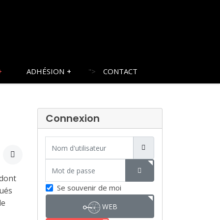
ADHÉSION
">
CONTACT
Connexion
Nom d'utilisateur
Mot de passe
 dont
SHOW PASSWORD
Se souvenir de moi
oués
de
WEB