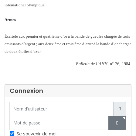
international olympique.
Armes
Écartelé aux premier et quatrième d’or à la bande de gueules chargée de trois
croissants d’argent ; aux deuxième et troisième d’azur à la bande d’or chargée
de deux étoiles d’azur.
Bulletin de l’AHH,
n° 26,
1984.
Connexion
Nom d'utilisateur
Mot de passe
SHOW P
Se souvenir de moi