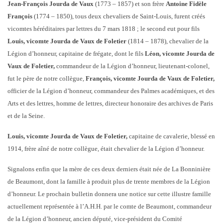
Jean-François Jourda de Vaux
(1773 – 1857) et son frère
Antoine Fidèle
François
(1774 – 1850), tous deux chevaliers de Saint-Louis, furent créés
vicomtes héréditaires par lettres du 7 mars 1818 ; le second eut pour fils
Louis, vicomte Jourda de Vaux de Foletier
(1814 – 1878), chevalier de la
Légion d’honneur, capitaine de frégate, dont le fils
Léon, vicomte Jourda de
Vaux de Foletier,
commandeur de la Légion d’honneur, lieutenant-colonel,
fut le père de notre collègue,
François, vicomte Jourda de Vaux de Foletier,
officier de la Légion d’honneur, commandeur des Palmes académiques, et des
Arts et des lettres, homme de lettres, directeur honoraire des archives de Paris
et de la Seine.
Louis, vicomte Jourda de Vaux de Foletier,
capitaine de cavalerie, blessé en
1914, frère aîné de notre collègue, était chevalier de la Légion d’honneur.
Signalons enfin que la mère de ces deux derniers était née de La Bonninière
de Beaumont, dont la famille à produit plus de trente membres de la Légion
d’honneur. Le prochain bulletin donnera une notice sur cette illustre famille
actuellement représentée à l’A.H.H. par le comte de Beaumont, commandeur
de la Légion d’honneur, ancien député, vice-président du Comité