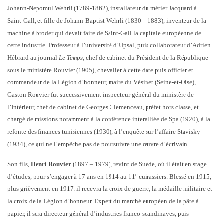
Johann-Nepomul Wehrli (1789-1862), installateur du métier Jacquard à
Saint-Gall, et fille de Johann-Baptist Wehrli (1830 – 1883), inventeur de la
machine à broder qui devait faire de Saint-Gall la capitale européenne de
cette industrie. Professeur à l’université d’Upsal, puis collaborateur d’Adrien
Hébrard au journal
Le Temps,
chef de cabinet du Président de la République
sous le ministère Rouvier (1905), chevalier à cette date puis officier et
commandeur de la Légion d’honneur, maire du Vésinet (Seine-et-Oise),
Gaston Rouvier fut successivement inspecteur général du ministère de
l’Intérieur, chef de cabinet de Georges Clemenceau, préfet hors classe, et
chargé de missions notamment à la conférence interalliée de Spa (1920), à la
refonte des finances tunisiennes (1930), à l’enquête sur l’affaire Stavisky
(1934), ce qui ne l’empêche pas de poursuivre une œuvre d’écrivain.
Son fils,
Henri Rouvier
(1897 – 1979), revint de Suède, où il était en stage
e
d’études, pour s’engager à 17 ans en 1914 au 11
cuirassiers. Blessé en 1915,
plus grièvement en 1917, il recevra la croix de guerre, la médaille militaire et
la croix de la Légion d’honneur. Expert du marché européen de la pâte à
papier, il sera directeur général d’industries franco-scandinaves, puis