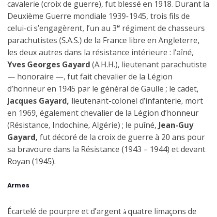
cavalerie (croix de guerre), fut blessé en 1918. Durant la
Deuxième Guerre mondiale 1939-1945, trois fils de
e
celui-ci s’engagèrent, l’un au 3
régiment de chasseurs
parachutistes (S.A.S.) de la France libre en Angleterre,
les deux autres dans la résistance intérieure : l’aîné,
Yves Georges Gayard
(A.H.H.), lieutenant parachutiste
— honoraire —, fut fait chevalier de la Légion
d’honneur en 1945 par le général de Gaulle ; le cadet,
Jacques Gayard,
lieutenant-colonel d’infanterie, mort
en 1969, également chevalier de la Légion d’honneur
(Résistance, Indochine, Algérie) ; le puîné,
Jean-Guy
Gayard,
fut décoré de la croix de guerre à 20 ans pour
sa bravoure dans la Résistance (1943 – 1944) et devant
Royan (1945).
Armes
Écartelé de pourpre et d’argent
quatre limaçons de
à