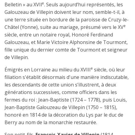
e
Belletin » au XVIl
. Seuls aujourd’hui représentés, les
Galouzeau de Villepin doivent leur nom, semble-t-il, à
une terre située en bordure de la paroisse de Cruzy-le-
e
Châtel (Yonne), suite au mariage, présumé vers le XV
siècle, entre un notaire royal, Honoré Ferdinand
Galouzeau, et Marie Victoire Alphonsine de Tourmont,
fille unique du dernier comte de Tourmont et seigneur
de Villepin.
e
Émigrés en Lorraine au milieu du XVIII
siècle, où leur
filiation s'établit désormais d'une manière indiscutable,
les descendants de cette union s’illustrent, à deux
générations successives, comme officiers dans les
fermes du roi : Jean-Baptiste (1724 – 1778), puis Louis,
Jean-Baptiste Galouzeau de Villepin (1750 – 1815),
honoré en 1814 de la décoration du Lys par le duc de
Berry au nom de la monarchie restaurée.
Son petit-fils,
François-Xavier de Villepin
(1814 –