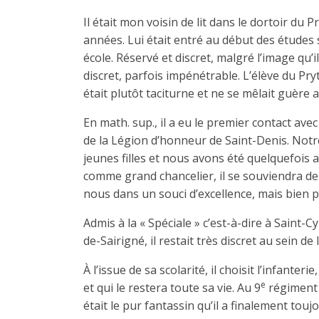
Il était mon voisin de lit dans le dortoir du 
années. Lui était entré au début des études
école. Réservé et discret, malgré l’image qu’i
discret, parfois impénétrable. L’élève du Pryt
était plutôt taciturne et ne se mêlait guère a
En math. sup., il a eu le premier contact ave
de la Légion d’honneur de Saint-Denis. Notre
jeunes filles et nous avons été quelquefois a
comme grand chancelier, il se souvien­dra d
nous dans un souci d’ex­cellence, mais bien 
Admis à la « Spé­ciale » c’est-à-dire à Saint
de-Sairigné, il restait très discret au sein de
À l’issue de sa scolarité, il choisit l’infanter
e
et qui le restera toute sa vie. Au 9
régiment 
était le pur fantassin qu’il a finalement tou