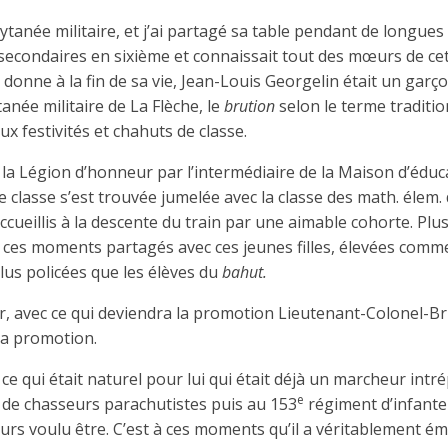
Prytanée militaire, et j’ai partagé sa table pendant de longues
 secondaires en sixième et connaissait tout des mœurs de ce
l donne à la fin de sa vie, Jean-Louis Georgelin était un garç
anée mi­litaire de La Flèche, le
brution
selon le terme traditio
ux festivités et chahuts de classe.
c la Légion d’honneur par l’intermédiaire de la Maison d’éduc
 classe s’est trouvée ju­melée avec la classe des math. élem.
ccueillis à la descente du train par une aimable cohorte. Plus
e ces moments partagés avec ces jeunes filles, élevées comm
plus policées que les élèves du
bahut.
-Cyr, avec ce qui deviendra la promotion Lieutenant-Colonel-B
 la promotion.
ie, ce qui était naturel pour lui qui était déjà un marcheur intr
e
de chasseurs parachutistes puis au 153
régiment d’infanteri
jours voulu être. C’est à ces moments qu’il a véritablement é