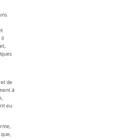
sons
et
il
et,
elques
et de
ement à
e,
ent eu
orme,
 que,