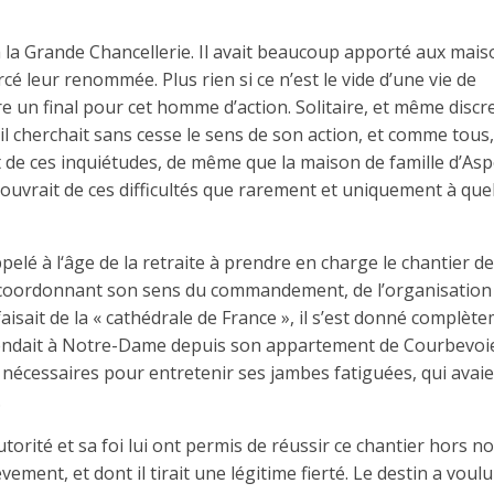
tta la Grande Chancellerie. Il avait beaucoup apporté aux mai
é leur renommée. Plus rien si ce n’est le vide d’une vie de
re un final pour cet homme d’action. Solitaire, et même discr
l cherchait sans cesse le sens de son action, et comme tous, 
et de ces inquiétudes, de même que la maison de famille d’Asp
e s’ouvrait de ces difficultés que rarement et uniquement à qu
ppelé à l‘âge de la retraite à prendre en charge le chantier de
 coordonnant son sens du commandement, de l’organisation 
e faisait de la « cathédrale de France », il s’est donné complèt
 rendait à Notre-Dame depuis son appartement de Courbevoi
nécessaires pour entretenir ses jambes fatiguées, qui avai
.
orité et sa foi lui ont permis de réussir ce chantier hors n
ment, et dont il tirait une légitime fierté. Le destin a voulu