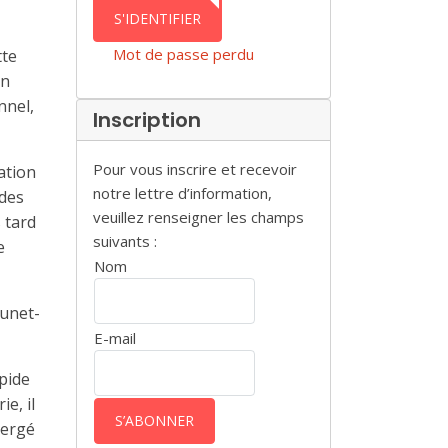
AUTHENTICATION
S'IDENTIFIER
Mot de passe perdu
tte
on
nnel,
Inscription
Pour vous inscrire et recevoir
ation
notre lettre d’information,
 des
veuillez renseigner les champs
 tard
suivants :
e
Nom
runet-
E-mail
épide
e, il
mergé