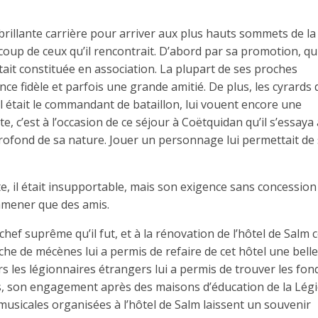
e brillante carrière pour arriver aux plus hauts sommets de la
aucoup de ceux qu’il rencontrait. D’abord par sa promotion, qu
était constituée en association. La plupart de ses proches
e fidèle et parfois une grande amitié. De plus, les cyrards 
l était le commandant de bataillon, lui vouent encore une
e, c’est à l’occasion de ce séjour à Coëtquidan qu’il s’essaya
profond de sa nature. Jouer un personnage lui permettait de 
te, il était insupportable, mais son exigence sans concession
 amener que des amis.
hef suprême qu’il fut, et à la rénovation de l’hôtel de Sal
che de mécènes lui a permis de refaire de cet hôtel une belle
rs les légionnaires étrangers lui a permis de trouver les fon
urs, son engagement après des maisons d’éducation de la Lég
musicales organisées à l’hôtel de Salm laissent un souvenir