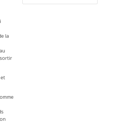
i
de la
 au
sortir
 et
m comme
ds
ion