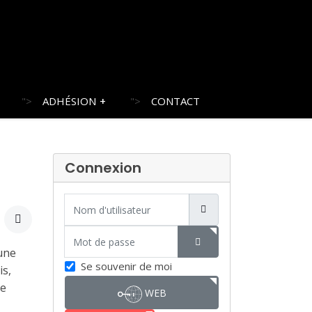
">
ADHÉSION
">
CONTACT
Connexion
Nom d'utilisateur
Mot de passe
une
SHOW PASSWORD
Se souvenir de moi
is,
de
WEB