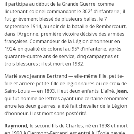
il participa au début de la Grande Guerre, comme
e
lieutenant-colonel commandant le 302
d’infanterie ; il
fut grièvement blessé de plusieurs balles, le 7
septembre 1914, au soir de la bataille de Rembercourt,
dans l’Argonne, première victoire décisive des armées
françaises.
Commandeur de la Légion d’honneur
en
e
1924, en qualité de colonel au 95
d’infanterie, après
quarante-quatre ans de service, cinq campagnes et
trois blessures ; il est mort en 1932.
Marié avec Jeanne Bertrand — elle-même fille, petite-
fille et arrière petite-fille de légionnaires ou de croix de
Saint-Louis — en 1893, il eut deux enfants. L’aîné,
Jean,
qui fut homme de lettres ayant une certaine renommée
entre les deux guerres, a été fait
chevalier de la Légion
d’honneur.
Il est mort sans postérité.
Raymond,
le second fils de Charles, né en 1898 et mort
en 1990 à Clermont-Ferrand, est entré à l’École navale