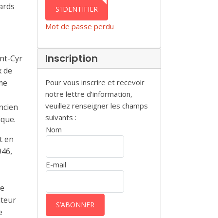
AUTHENTICATION
ards
S'IDENTIFIER
Mot de passe perdu
Inscription
int-Cyr
x de
mme
Pour vous inscrire et recevoir
notre lettre d’information,
veuillez renseigner les champs
ncien
suivants :
ique.
Nom
t en
946,
E-mail
de
iteur
e