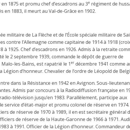
e
 en 1875 et promu chef d’escadrons au 3
régiment de huss
és en 1883, il meurt au Val-de-Grâce en 1902.
e militaire de La Flèche et de l’École spéciale militaire de Sa
es contre l’Allemagne comme capitaine de 1914 à 1918 (croi
18 à 1925. Chef d’escadrons en 1926. Admis à la retraite co
ivité le 2 septembre 1939, commande le dépôt de guerre de
er
à Malo-les-Bains, est rapatrié le 1
décembre 1941 comme a
Légion d’honneur. Chevalier de l’ordre de Léopold de Belg
ntre dans la Résistance en 1942 en Avignon. Sous-lieutenan
ntes. Admis par concours à la Radiodiffusion française en 1
radio-télévision jusqu’en 1983. Parallèlement, participe aux
 le service d’état-major et promu colonel de réserve en 1974.
iers de réserve de 1970 à 1989, il en est secrétaire général 
officiers de réserve de la Haute-Garonne de 1966 à 1971. Aud
e 1983 à 1991. Officier de la Légion d’honneur. Commandeur d