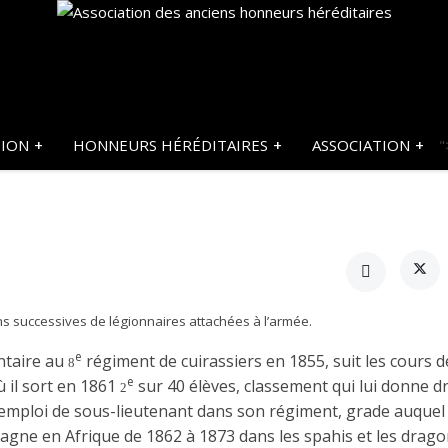
TION
HONNEURS HÉRÉDITAIRES
ASSOCIATION
"
s successives de légionnaires attachées à l’armée.
e
ntaire au
régiment de cuirassiers en 1855, suit les cours d
8
e
ù il sort en 1861
sur 40 élèves, classement qui lui donne dr
2
emploi de sous-lieutenant dans son régiment, grade auquel i
agne en Afrique de 1862 à 1873 dans les spahis
et
les drago