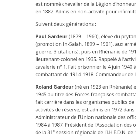
est nommé chevalier de la Légion d’honneur
en 1882. Admis en non-activité pour infirmit
Suivent deux générations :
Paul Gardeur
(1879 – 1960), élève du prytané
(promotion In-Salah, 1899 – 1901), aux armé
guerre, 3 citations), puis en Rhénanie de 19
lieutenant-colonel en 1935. Rappelé à l’act
cavalerie n° 1. Fait prisonnier le 4 juin 1940 
combattant de 1914-1918. Commandeur de la 
Roland Gardeur
(né en 1923 en Rhénanie) e
1945 au titre des Forces françaises combatta
fait carrière dans les organismes publics de 
activités de réserve, est admis en 1972 dans
Administrateur de l’Union nationale des offic
1984 à 1987. Président de l’Association des 
e
de la 31
session régionale de l’I.H.E.D.N. d