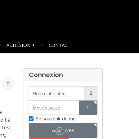
>
ADHÉSION
">
CONTACT
Connexion
Nom d'utilisateur
Mot de passe
e
SHOW PASSWORD
Se souvenir de moi
oit à
l est
WEB
ns,