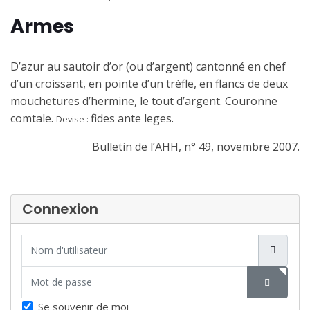
Armes
D’azur au sautoir d’or (ou d’argent) cantonné en chef
d’un croissant, en pointe d’un trèfle, en flancs de deux
mouchetures d’hermine, le tout d’argent. Couronne
comtale.
fides ante leges.
Devise :
Bulletin de l’AHH, n° 49, novembre 2007.
Connexion
Nom d'utilisateur
Mot de passe
SHOW P
Se souvenir de moi