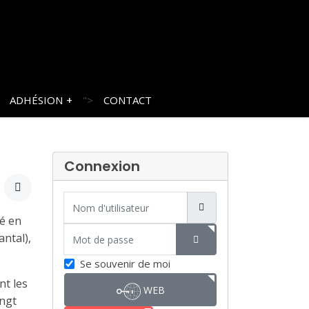
ADHÉSION
">
CONTACT
Connexion
Nom d'utilisateur
té en
Mot de passe
ntal),
SHOW PASSWORD
Se souvenir de moi
nt les
WEB
ingt