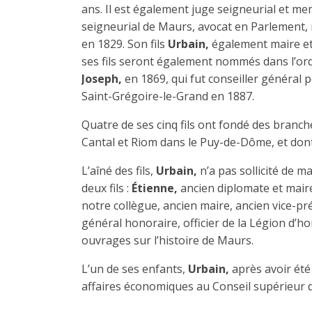
ans. Il est également juge seigneurial et me
seigneurial de Maurs, avocat en Parlement, ma
en 1829. Son fils
Urbain,
également maire et
ses fils seront également nommés dans l’ord
Joseph,
en 1869, qui fut conseiller général 
Saint-Grégoire-le-Grand en 1887.
Quatre de ses cinq fils ont fondé des branc
Cantal et Riom dans le Puy-de-Dôme, et don
L’aîné des fils,
Urbain,
n’a pas sollicité de m
deux fils :
Étienne,
ancien diplomate et mair
notre collègue, ancien maire, ancien vice-pr
général honoraire, officier de la Légion d’hon
ouvrages sur l’histoire de Maurs.
L’un de ses enfants,
Urbain,
après avoir été 
affaires économiques au Conseil supérieur d