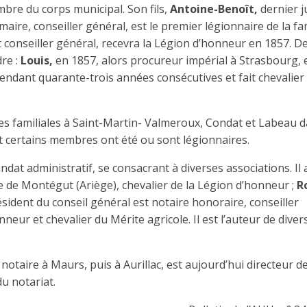
mbre du corps municipal. Son fils,
Antoine-Benoît,
dernier 
ire, conseiller général, est le premier légionnaire de la fa
 conseiller général, recevra la Légion d’honneur en 1857. D
re :
Louis,
en 1857, alors procureur impérial à Strasbourg, 
pendant quarante-trois années consécutives et fait chevalier
hes familiales à Saint-Martin- Valmeroux, Condat et Labeau d
t certains membres ont été ou sont légionnaires.
andat administratif, se consacrant à diverses associations. Il 
e de Montégut (Ariège), chevalier de la Légion d’honneur ;
R
ésident du conseil général est notaire honoraire, conseiller
neur et chevalier du Mérite agricole. Il est l’auteur de diver
notaire à Maurs, puis à Aurillac, est aujourd’hui directeur d
u notariat.