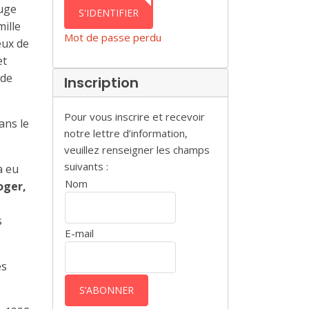
AUTHENTICATION
juge
S'IDENTIFIER
mille
Mot de passe perdu
eux de
et
 de
Inscription
Pour vous inscrire et recevoir
ans le
notre lettre d’information,
veuillez renseigner les champs
suivants :
a eu
Nom
oger,
s
E-mail
es